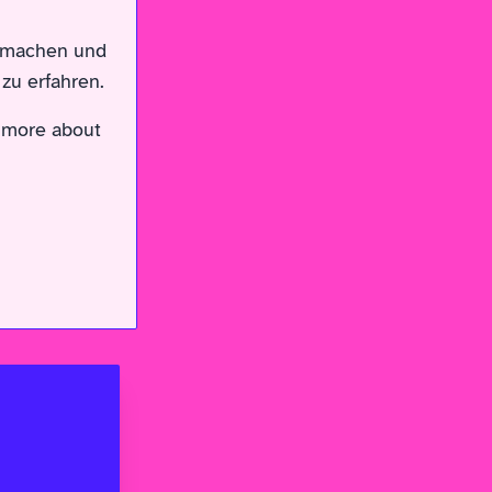
u machen und
zu erfahren.
r more about