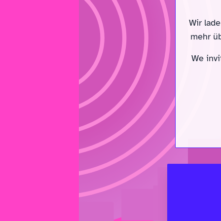
Wir lad
mehr üb
We invi