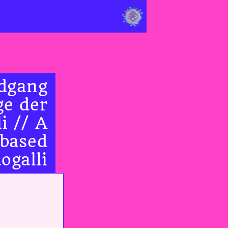
ndgang
ge der
i // A
 based
ogalli