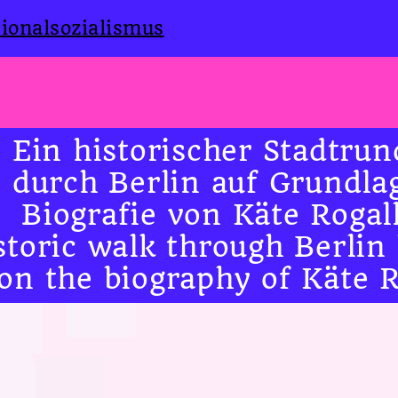
ionalsozialismus
Ein historischer Stadtru
durch Berlin auf Grundla
Biografie von Käte Rogall
storic walk through Berlin
on the biography of Käte R